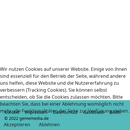
Wir nutzen Cookies auf unserer Website. Einige von ihnen
sind essenziell für den Betrieb der Seite, während andere
uns helfen, diese Website und die Nutzererfahrung zu
verbessern (Tracking Cookies). Sie können selbst
entscheiden, ob Sie die Cookies zulassen möchten. Bitte
beachten Sie, dass bei einer Ablehnung womöglich nicht
mehr alle Funktionalitäten der Seite zur Verfügung stehen.
Kontakt
Impressum
Datenschutz
Gästebuch
Bilder
© 2022 gememedia.de
Akzeptieren
Ablehnen